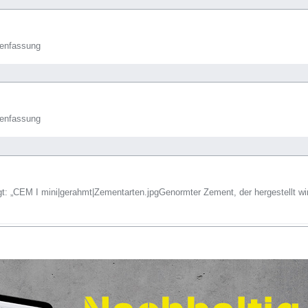
enfassung
enfassung
gt: „CEM I mini|gerahmt|Zementarten.jpgGenormter Zement, der hergestellt w