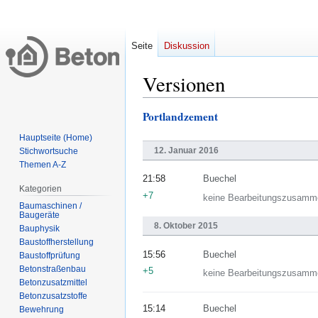
Seite
Diskussion
Versionen
Portlandzement
Zur
Zur
Navigation
Suche
Hauptseite (Home)
springen
springen
12. Januar 2016
Stichwortsuche
Themen A-Z
21:58
Buechel
Kategorien
+7
keine Bearbeitungszusamm
Baumaschinen /
8. Oktober 2015
Bauphysik
15:56
Buechel
Baustoffprüfung
Betonstraßenbau
+5
keine Bearbeitungszusamm
‏‎Betonzusatzmittel
‏‎Betonzusatzstoffe
15:14
Buechel