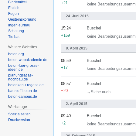
+21
keine Bearbeitungszusamm
‏‎Estrich
24. Juni 2015
Gesteinskörnung
15:24
Buechel
+169
keine Bearbeitungszusamm
‏‎Tiefbau
Weitere Websites
9. April 2015
beton.org
beton-webakademie.de
08:59
Buechel
beton-fuer-grosse-
+17
keine Bearbeitungszusamm
ideen.de
planungsatlas-
hochbau.de
08:57
Buechel
betonkanu-regatta.de
baustoff-beton.de
−20
→‎Siehe auch
beton-campus.de
2. April 2015
Werkzeuge
Spezialseiten
09:40
Buechel
Druckversion
+2
keine Bearbeitungszusamm