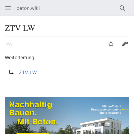
beton.wiki
Hauptmenü öffnen
Such
ZTV-LW
Sprache
Beobachten
Bearbeiten
Weiterleitung
Weiterleitung nach:
ZTV LW