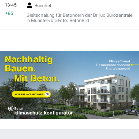
13:45
Buechel
+85
Gleitschalung für Betonkern der Brillux Bürozentrale
in Münster<br>Foto: BetonBild