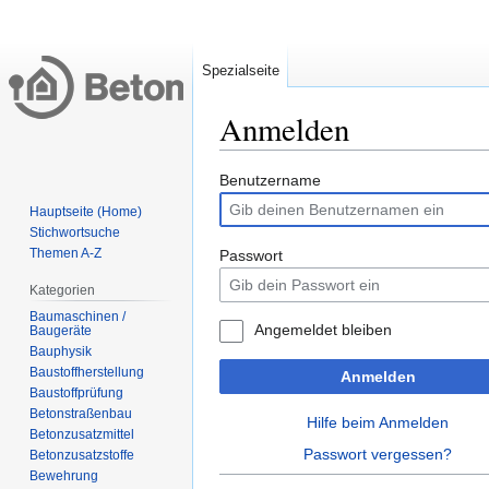
Spezialseite
Anmelden
Zur
Zur
Benutzername
Navigation
Suche
Hauptseite (Home)
springen
springen
Stichwortsuche
Themen A-Z
Passwort
Kategorien
Baumaschinen /
Angemeldet bleiben
Bauphysik
Anmelden
Baustoffprüfung
Betonstraßenbau
Hilfe beim Anmelden
‏‎Betonzusatzmittel
Passwort vergessen?
‏‎Betonzusatzstoffe