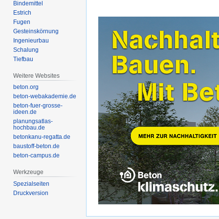
‏‎Estrich
Gesteinskörnung
‏‎Tiefbau
Weitere Websites
beton.org
beton-webakademie.de
beton-fuer-grosse-
ideen.de
planungsatlas-
hochbau.de
betonkanu-regatta.de
baustoff-beton.de
beton-campus.de
Werkzeuge
Spezialseiten
Druckversion