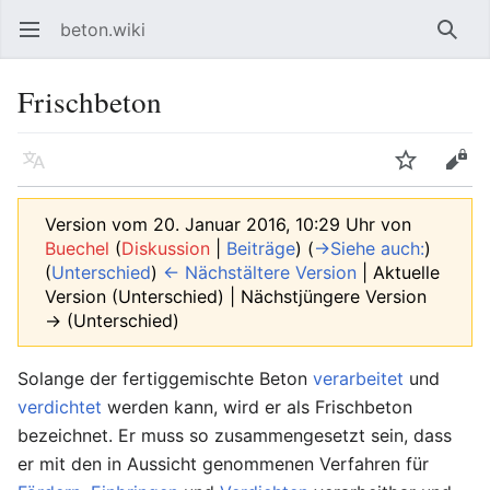
beton.wiki
Hauptmenü öffnen
Such
Frischbeton
Sprache
Beobachten
Bearbeiten
Version vom 20. Januar 2016, 10:29 Uhr von
Buechel
(
Diskussion
|
Beiträge
)
(
→‎Siehe auch:
)
(
Unterschied
)
← Nächstältere Version
| Aktuelle
Version (Unterschied) | Nächstjüngere Version
→ (Unterschied)
Solange der fertiggemischte Beton
verarbeitet
und
verdichtet
werden kann, wird er als Frischbeton
bezeichnet. Er muss so zusammengesetzt sein, dass
er mit den in Aussicht genommenen Verfahren für