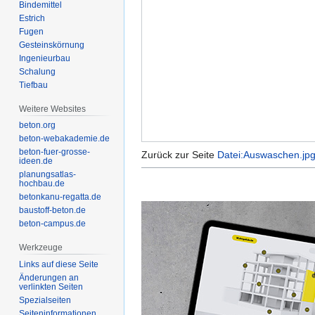
‏‎Estrich
Gesteinskörnung
‏‎Tiefbau
Weitere Websites
beton.org
beton-webakademie.de
beton-fuer-grosse-
Zurück zur Seite
Datei:Auswaschen.jp
ideen.de
planungsatlas-
hochbau.de
betonkanu-regatta.de
baustoff-beton.de
beton-campus.de
Werkzeuge
Links auf diese Seite
Änderungen an
verlinkten Seiten
Spezialseiten
Seiten­informationen