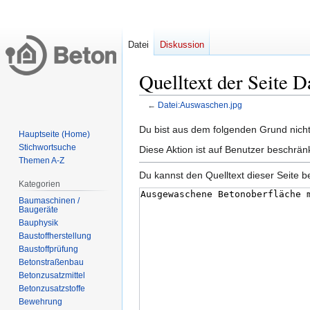
Datei
Diskussion
Quelltext der Seite 
←
Datei:Auswaschen.jpg
Zur
Zur
Du bist aus dem folgenden Grund nicht 
Hauptseite (Home)
Navigation
Suche
Stichwortsuche
Diese Aktion ist auf Benutzer beschrän
springen
springen
Themen A-Z
Du kannst den Quelltext dieser Seite b
Kategorien
Baumaschinen /
Bauphysik
Baustoffprüfung
Betonstraßenbau
‏‎Betonzusatzmittel
‏‎Betonzusatzstoffe