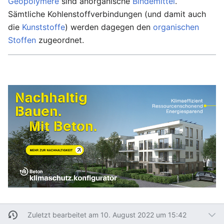
Geopolymere
sind anorganische
Bindemittel
.
Sämtliche Kohlenstoffverbindungen (und damit auch
die
Kunststoffe
) werden dagegen den
organischen
Stoffen
zugeordnet.
Zuletzt bearbeitet am 10. August 2022 um 15:42