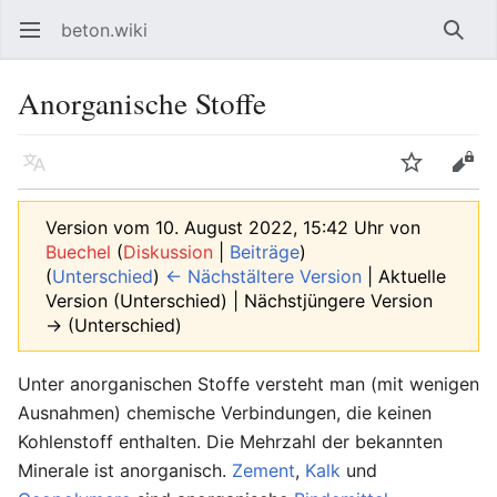
beton.wiki
Hauptmenü öffnen
Such
Anorganische Stoffe
Sprache
Beobachten
Bearbeiten
Version vom 10. August 2022, 15:42 Uhr von
Buechel
(
Diskussion
|
Beiträge
)
(
Unterschied
)
← Nächstältere Version
| Aktuelle
Version (Unterschied) | Nächstjüngere Version
→ (Unterschied)
Unter anorganischen Stoffe versteht man (mit wenigen
Ausnahmen) chemische Verbindungen, die keinen
Kohlenstoff enthalten. Die Mehrzahl der bekannten
Minerale ist anorganisch.
Zement
,
Kalk
und